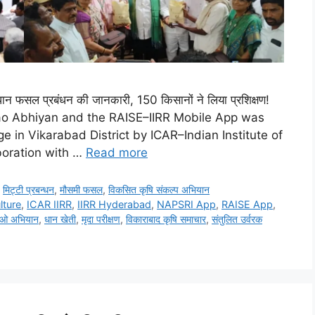
 फसल प्रबंधन की जानकारी, 150 किसानों ने लिया प्रशिक्षण!
o Abhiyan and the RAISE–IIRR Mobile App was
e in Vikarabad District by ICAR–Indian Institute of
boration with …
Read more
,
मि‌ट्टी प्रबन्धन
,
मौसमी फसल
,
विकसित कृषि संकल्प अभियान
lture
,
ICAR IIRR
,
IIRR Hyderabad
,
NAPSRI App
,
RAISE App
,
ाओ अभियान
,
धान खेती
,
मृदा परीक्षण
,
विकाराबाद कृषि समाचार
,
संतुलित उर्वरक