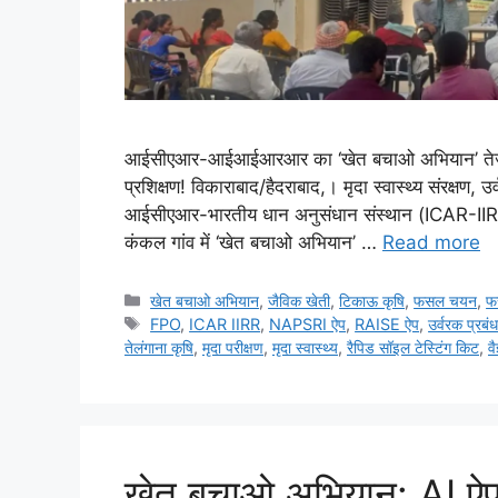
आईसीएआर-आईआईआरआर का ‘खेत बचाओ अभियान’ तेज, क
प्रशिक्षण! विकाराबाद/हैदराबाद,। मृदा स्वास्थ्य संरक्षण, 
आईसीएआर-भारतीय धान अनुसंधान संस्थान (ICAR-IIRR) न
कंकल गांव में ‘खेत बचाओ अभियान’ …
Read more
खेत बचाओ अभियान
,
जैविक खेती
,
टिकाऊ कृषि
,
फसल चयन
,
फ
FPO
,
ICAR IIRR
,
NAPSRI ऐप
,
RAISE ऐप
,
उर्वरक प्रबं
तेलंगाना कृषि
,
मृदा परीक्षण
,
मृदा स्वास्थ्य
,
रैपिड सॉइल टेस्टिंग किट
,
व
खेत बचाओ अभियान: AI ऐप और