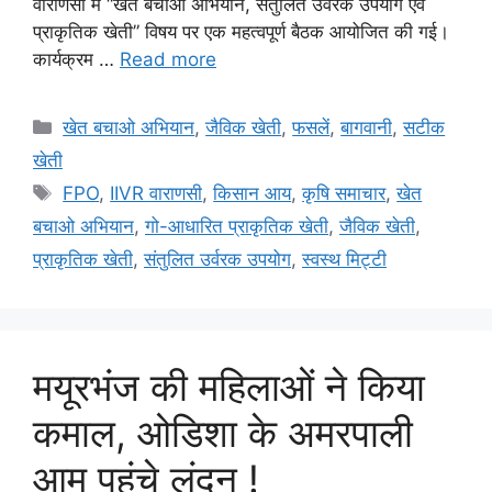
वाराणसी में “खेत बचाओ अभियान, संतुलित उर्वरक उपयोग एवं
प्राकृतिक खेती” विषय पर एक महत्वपूर्ण बैठक आयोजित की गई।
कार्यक्रम …
Read more
खेत बचाओ अभियान
,
जैविक खेती
,
फसलें
,
बागवानी
,
सटीक
खेती
FPO
,
IIVR वाराणसी
,
किसान आय
,
कृषि समाचार
,
खेत
बचाओ अभियान
,
गो-आधारित प्राकृतिक खेती
,
जैविक खेती
,
प्राकृतिक खेती
,
संतुलित उर्वरक उपयोग
,
स्वस्थ मिट्टी
मयूरभंज की महिलाओं ने किया
कमाल, ओडिशा के अमरपाली
आम पहुंचे लंदन !