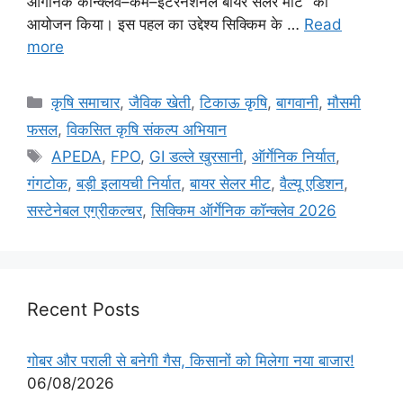
ऑर्गेनिक कॉन्क्लेव–कम–इंटरनेशनल बायर सेलर मीट” का
आयोजन किया। इस पहल का उद्देश्य सिक्किम के …
Read
more
कृषि समाचार
,
जैविक खेती
,
टिकाऊ कृषि
,
बागवानी
,
मौसमी
फसल
,
विकसित कृषि संकल्प अभियान
APEDA
,
FPO
,
GI डल्ले खुरसानी
,
ऑर्गेनिक निर्यात
,
गंगटोक
,
बड़ी इलायची निर्यात
,
बायर सेलर मीट
,
वैल्यू एडिशन
,
सस्टेनेबल एग्रीकल्चर
,
सिक्किम ऑर्गेनिक कॉन्क्लेव 2026
Recent Posts
गोबर और पराली से बनेगी गैस, किसानों को मिलेगा नया बाजार!
06/08/2026