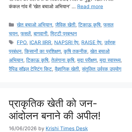
कंकल गांव में ‘खेत बचाओ अभियान’ …
Read more
खेत बचाओ अभियान
,
जैविक खेती
,
टिकाऊ कृषि
,
फसल
चयन
,
फसलें
,
बागवानी
,
मि‌ट्टी प्रबन्धन
FPO
,
ICAR IIRR
,
NAPSRI ऐप
,
RAISE ऐप
,
उर्वरक
प्रबंधन
,
किसानों का प्रशिक्षण
,
कृषि तकनीक
,
खेत बचाओ
अभियान
,
टिकाऊ कृषि
,
तेलंगाना कृषि
,
मृदा परीक्षण
,
मृदा स्वास्थ्य
,
रैपिड सॉइल टेस्टिंग किट
,
वैज्ञानिक खेती
,
संतुलित उर्वरक उपयोग
प्राकृतिक खेती को जन-
आंदोलन बनाने की अपील!
16/06/2026
by
Krishi Times Desk