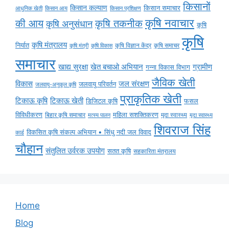
किसानों
किसान कल्याण
किसान समाचार
किसान आय
आधुनिक खेती
किसान प्रशिक्षण
कृषि नवाचार
की आय
कृषि तकनीक
कृषि अनुसंधान
कृषि
कृषि
कृषि मंत्रालय
निर्यात
कृषि विज्ञान केंद्र
कृषि समाचर
कृषि मंत्री
कृषि विकास
समाचार
ग्रामीण
खाद्य सुरक्षा
खेत बचाओ अभियान
गन्ना विकास विभाग
जैविक खेती
विकास
जल संरक्षण
जलवायु परिवर्तन
जलवायु-अनुकूल कृषि
प्राकृतिक खेती
टिकाऊ कृषि
टिकाऊ खेती
डिजिटल कृषि
फसल
विविधीकरण
महिला सशक्तिकरण
मृदा स्वास्थ्य
बिहार कृषि समाचार
मृदा स्वास्थ्य
मत्स्य पालन
शिवराज सिंह
विकसित कृषि संकल्प अभियान • सिंधु नदी जल विवाद
कार्ड
चौहान
संतुलित उर्वरक उपयोग
सतत कृषि
सहकारिता मंत्रालय
Home
Blog