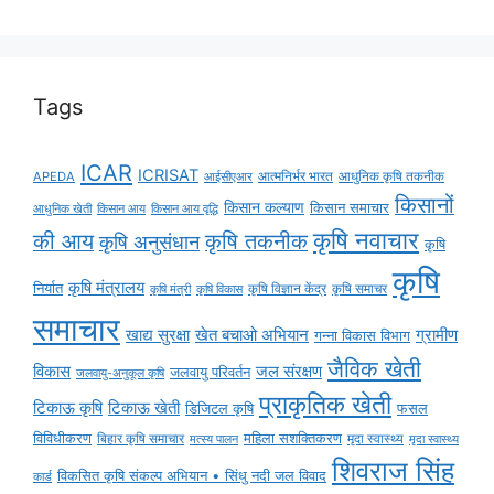
Tags
ICAR
ICRISAT
APEDA
आईसीएआर
आत्मनिर्भर भारत
आधुनिक कृषि तकनीक
किसानों
किसान कल्याण
किसान समाचार
किसान आय
किसान आय वृद्धि
आधुनिक खेती
कृषि नवाचार
की आय
कृषि तकनीक
कृषि अनुसंधान
कृषि
कृषि
कृषि मंत्रालय
निर्यात
कृषि विज्ञान केंद्र
कृषि समाचर
कृषि मंत्री
कृषि विकास
समाचार
ग्रामीण
खाद्य सुरक्षा
खेत बचाओ अभियान
गन्ना विकास विभाग
जैविक खेती
विकास
जल संरक्षण
जलवायु परिवर्तन
जलवायु-अनुकूल कृषि
प्राकृतिक खेती
टिकाऊ कृषि
टिकाऊ खेती
डिजिटल कृषि
फसल
विविधीकरण
महिला सशक्तिकरण
बिहार कृषि समाचार
मृदा स्वास्थ्य
मृदा स्वास्थ्य
मत्स्य पालन
शिवराज सिंह
विकसित कृषि संकल्प अभियान • सिंधु नदी जल विवाद
कार्ड