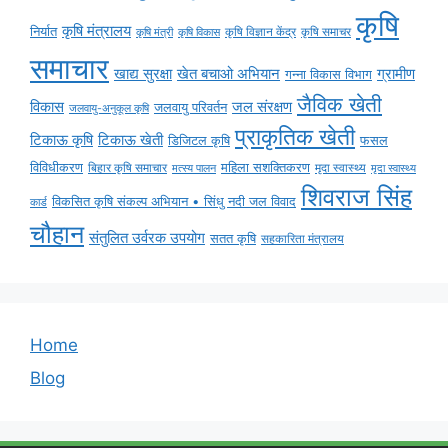
कृषि
कृषि मंत्रालय
निर्यात
कृषि विज्ञान केंद्र
कृषि समाचर
कृषि मंत्री
कृषि विकास
समाचार
ग्रामीण
खाद्य सुरक्षा
खेत बचाओ अभियान
गन्ना विकास विभाग
जैविक खेती
विकास
जल संरक्षण
जलवायु परिवर्तन
जलवायु-अनुकूल कृषि
प्राकृतिक खेती
टिकाऊ कृषि
टिकाऊ खेती
डिजिटल कृषि
फसल
विविधीकरण
महिला सशक्तिकरण
बिहार कृषि समाचार
मृदा स्वास्थ्य
मृदा स्वास्थ्य
मत्स्य पालन
शिवराज सिंह
विकसित कृषि संकल्प अभियान • सिंधु नदी जल विवाद
कार्ड
चौहान
संतुलित उर्वरक उपयोग
सतत कृषि
सहकारिता मंत्रालय
Home
Blog