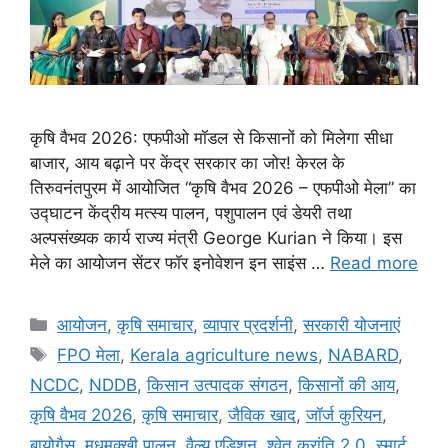
कृषि वैभव 2026: एफपीओ मॉडल से किसानों को मिलेगा सीधा
बाजार, आय बढ़ाने पर केंद्र सरकार का जोर! केरल के
तिरुवनंतपुरम में आयोजित “कृषि वैभव 2026 – एफपीओ मेला” का
उद्घाटन केंद्रीय मत्स्य पालन, पशुपालन एवं डेयरी तथा
अल्पसंख्यक कार्य राज्य मंत्री George Kurian ने किया। इस
मेले का आयोजन सेंटर फॉर इनोवेशन इन साइंस …
Read more
आयोजन
,
कृषि समाचार
,
व्यापार प्रदर्शनी
,
सरकारी योजनाएं
FPO मेला
,
Kerala agriculture news
,
NABARD
,
NCDC
,
NDDB
,
किसान उत्पादक संगठन
,
किसानों की आय
,
कृषि वैभव 2026
,
कृषि समाचार
,
जैविक खाद
,
जॉर्ज कुरियन
,
बायोगैस
,
मधुमक्खी पालन
,
वैल्यू एडिशन
,
श्वेत क्रांति 2.0
,
स्मार्ट