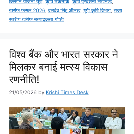
किसान योजना यूपी
,
कृषि तकनीक
,
कृषि प्रदर्शनी लखनऊ
,
खरीफ फसल 2026
,
बलदेव सिंह औलख
,
यूपी कृषि विभाग
,
राज्य
स्तरीय खरीफ उत्पादकता गोष्ठी
विश्व बैंक और भारत सरकार ने
मिलकर बनाई मत्स्य विकास
रणनीति!
21/05/2026
by
Krishi Times Desk