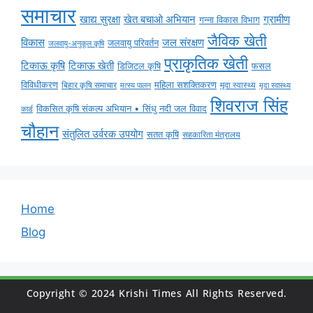
समाचार
ग्रामीण
खाद्य सुरक्षा
खेत बचाओ अभियान
गन्ना विकास विभाग
जैविक खेती
विकास
जल संरक्षण
जलवायु परिवर्तन
जलवायु-अनुकूल कृषि
प्राकृतिक खेती
टिकाऊ कृषि
टिकाऊ खेती
डिजिटल कृषि
फसल
विविधीकरण
महिला सशक्तिकरण
मृदा स्वास्थ्य
बिहार कृषि समाचार
मृदा स्वास्थ्य
मत्स्य पालन
शिवराज सिंह
विकसित कृषि संकल्प अभियान • सिंधु नदी जल विवाद
कार्ड
चौहान
संतुलित उर्वरक उपयोग
सतत कृषि
सहकारिता मंत्रालय
Home
Blog
Copyright © 2024 Krishi Times All Rights Reserved.