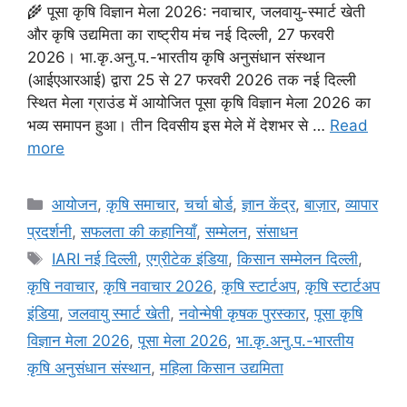
🌾 पूसा कृषि विज्ञान मेला 2026: नवाचार, जलवायु-स्मार्ट खेती
और कृषि उद्यमिता का राष्ट्रीय मंच नई दिल्ली, 27 फरवरी
2026। भा.कृ.अनु.प.-भारतीय कृषि अनुसंधान संस्थान
(आईएआरआई) द्वारा 25 से 27 फरवरी 2026 तक नई दिल्ली
स्थित मेला ग्राउंड में आयोजित पूसा कृषि विज्ञान मेला 2026 का
भव्य समापन हुआ। तीन दिवसीय इस मेले में देशभर से …
Read
more
आयोजन
,
कृषि समाचार
,
चर्चा बोर्ड
,
ज्ञान केंद्र
,
बाज़ार
,
व्यापार
प्रदर्शनी
,
सफलता की कहानियाँ
,
सम्मेलन
,
संसाधन
IARI नई दिल्ली
,
एग्रीटेक इंडिया
,
किसान सम्मेलन दिल्ली
,
कृषि नवाचार
,
कृषि नवाचार 2026
,
कृषि स्टार्टअप
,
कृषि स्टार्टअप
इंडिया
,
जलवायु स्मार्ट खेती
,
नवोन्मेषी कृषक पुरस्कार
,
पूसा कृषि
विज्ञान मेला 2026
,
पूसा मेला 2026
,
भा.कृ.अनु.प.-भारतीय
कृषि अनुसंधान संस्थान
,
महिला किसान उद्यमिता