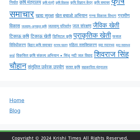
कृषि
कृषि मंत्रालय
निर्यात
कृषि विज्ञान केंद्र
कृषि समाचर
कृषि मंत्री
कृषि विकास
समाचार
ग्रामीण
खाद्य सुरक्षा
खेत बचाओ अभियान
गन्ना विकास विभाग
जैविक खेती
विकास
जल संरक्षण
जलवायु परिवर्तन
जलवायु-अनुकूल कृषि
प्राकृतिक खेती
टिकाऊ कृषि
टिकाऊ खेती
डिजिटल कृषि
फसल
विविधीकरण
महिला सशक्तिकरण
बिहार कृषि समाचार
मृदा स्वास्थ्य
मृदा स्वास्थ्य
मत्स्य पालन
शिवराज सिंह
विकसित कृषि संकल्प अभियान • सिंधु नदी जल विवाद
कार्ड
चौहान
संतुलित उर्वरक उपयोग
सतत कृषि
सहकारिता मंत्रालय
Home
Blog
Copyright © 2024 Krishi Times All Rights Reserved.