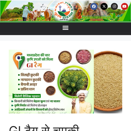
GI टैग से चमकी