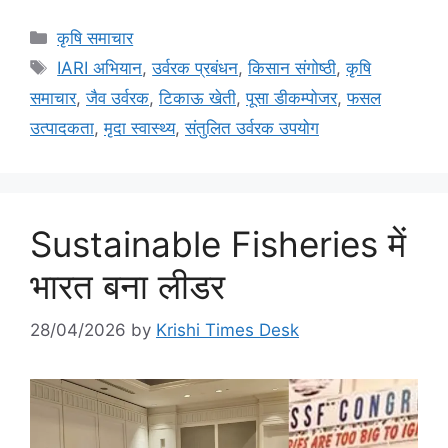
कृषि समाचार
IARI अभियान
,
उर्वरक प्रबंधन
,
किसान संगोष्ठी
,
कृषि
समाचार
,
जैव उर्वरक
,
टिकाऊ खेती
,
पूसा डीकम्पोजर
,
फसल
उत्पादकता
,
मृदा स्वास्थ्य
,
संतुलित उर्वरक उपयोग
Sustainable Fisheries में
भारत बना लीडर
28/04/2026
by
Krishi Times Desk