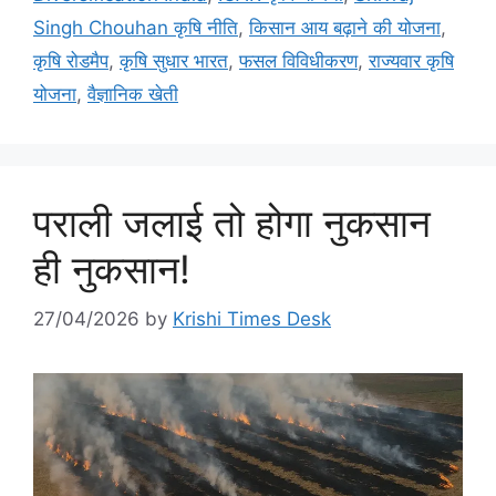
Singh Chouhan कृषि नीति
,
किसान आय बढ़ाने की योजना
,
कृषि रोडमैप
,
कृषि सुधार भारत
,
फसल विविधीकरण
,
राज्यवार कृषि
योजना
,
वैज्ञानिक खेती
पराली जलाई तो होगा नुकसान
ही नुकसान!
27/04/2026
by
Krishi Times Desk