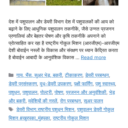
देश में पशुपालन और डेयरी विभाग देश में पशुपालकों की आय को
बढ़ाने के लिए आधुनिक पशुपालन तकनीकें, जैसे उन्नत प्रजनन
प्रणालियां और बेहतर पोषण और कृषि तकनीकें अपनाने को
प्रोत्साहित कर रहा है राष्ट्रीय गोकुल मिशन (आरजीएम)-आरजीएम
देशी बोवाईन नस्लों के विकास और संरक्षण पर ध्यान केंद्रित करता
है बोवाईन आबादी के आनुवंशिक विकास …
Read more
गाय, भैंस, सुअर भेड़, बकरी
,
टीकाकरण
,
डेयरी प्रबन्धन
,
डेयरी प्रसंस्करण
,
दूध-डेयरी उपकरण
,
पक्षी फार्मिंग
,
पशु स्वास्थ्य
,
पशुधन
,
पशुपालन
,
पोल्ट्री
,
पोषण
,
प्रजनन और अनुवंशिकी
,
भेड़
और बकरी
,
मवेशियों की नस्लें
,
रोग प्रबन्धन
,
सूअर पालन
डेयरी विभाग.राष्ट्रीय पशुधन मिशन
,
पशुपालन डेयरी गोकुल
मिशन #खुरपका_मुंहपका
,
राष्ट्रीय गोकुल मिशन