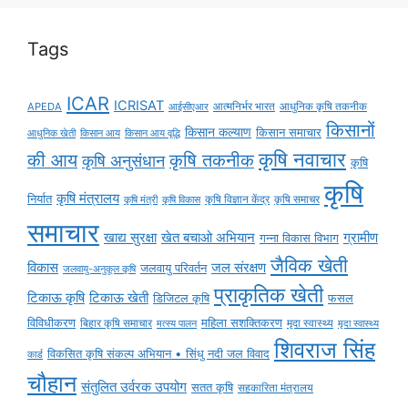
Tags
ICAR
ICRISAT
APEDA
आईसीएआर
आत्मनिर्भर भारत
आधुनिक कृषि तकनीक
किसानों
किसान कल्याण
किसान समाचार
किसान आय
किसान आय वृद्धि
आधुनिक खेती
कृषि नवाचार
की आय
कृषि तकनीक
कृषि अनुसंधान
कृषि
कृषि
कृषि मंत्रालय
निर्यात
कृषि विज्ञान केंद्र
कृषि समाचर
कृषि मंत्री
कृषि विकास
समाचार
ग्रामीण
खाद्य सुरक्षा
खेत बचाओ अभियान
गन्ना विकास विभाग
जैविक खेती
विकास
जल संरक्षण
जलवायु परिवर्तन
जलवायु-अनुकूल कृषि
प्राकृतिक खेती
टिकाऊ कृषि
टिकाऊ खेती
डिजिटल कृषि
फसल
विविधीकरण
महिला सशक्तिकरण
बिहार कृषि समाचार
मृदा स्वास्थ्य
मृदा स्वास्थ्य
मत्स्य पालन
शिवराज सिंह
विकसित कृषि संकल्प अभियान • सिंधु नदी जल विवाद
कार्ड
चौहान
संतुलित उर्वरक उपयोग
सतत कृषि
सहकारिता मंत्रालय