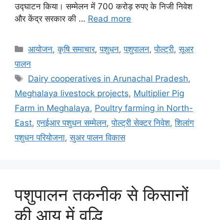
उद्घाटन किया। सम्मेलन में 700 करोड़ रुपए के निजी निवेश
और केंद्र सरकार की …
Read more
आयोजन
,
कृषि समाचार
,
पशुधन
,
पशुपालन
,
पोल्ट्री
,
सूअर
पालन
Dairy cooperatives in Arunachal Pradesh
,
Meghalaya livestock projects
,
Multiplier Pig
Farm in Meghalaya
,
Poultry farming in North-
East
,
एनईआर पशुधन सम्मेलन
,
पोल्ट्री सेक्टर निवेश
,
शिलांग
पशुधन परियोजना
,
सुअर पालन विकास
पशुपालन तकनीक से किसानों
की आय में वृद्धि