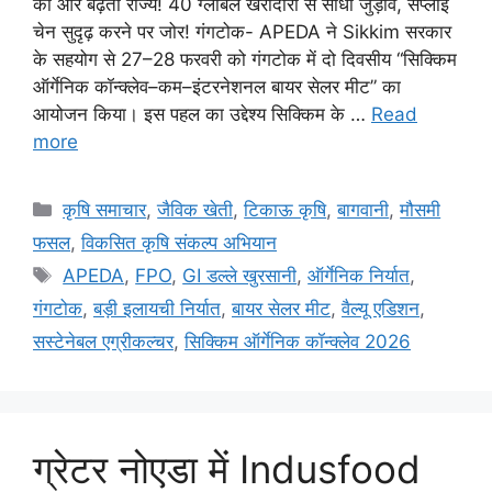
की ओर बढ़ता राज्य! 40 ग्लोबल खरीदारों से सीधा जुड़ाव, सप्लाई
चेन सुदृढ़ करने पर जोर! गंगटोक- APEDA ने Sikkim सरकार
के सहयोग से 27–28 फरवरी को गंगटोक में दो दिवसीय “सिक्किम
ऑर्गेनिक कॉन्क्लेव–कम–इंटरनेशनल बायर सेलर मीट” का
आयोजन किया। इस पहल का उद्देश्य सिक्किम के …
Read
more
कृषि समाचार
,
जैविक खेती
,
टिकाऊ कृषि
,
बागवानी
,
मौसमी
फसल
,
विकसित कृषि संकल्प अभियान
APEDA
,
FPO
,
GI डल्ले खुरसानी
,
ऑर्गेनिक निर्यात
,
गंगटोक
,
बड़ी इलायची निर्यात
,
बायर सेलर मीट
,
वैल्यू एडिशन
,
सस्टेनेबल एग्रीकल्चर
,
सिक्किम ऑर्गेनिक कॉन्क्लेव 2026
ग्रेटर नोएडा में Indusfood