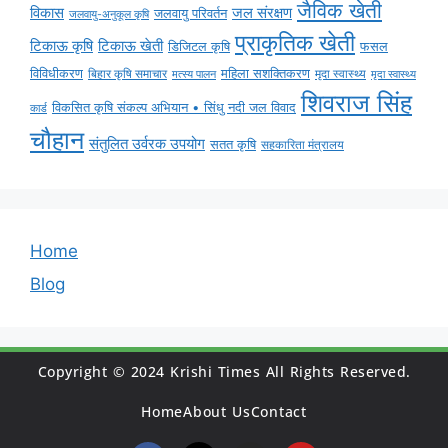
जैविक खेती
विकास
जल संरक्षण
जलवायु परिवर्तन
जलवायु-अनुकूल कृषि
प्राकृतिक खेती
टिकाऊ कृषि
टिकाऊ खेती
डिजिटल कृषि
फसल
विविधीकरण
महिला सशक्तिकरण
बिहार कृषि समाचार
मृदा स्वास्थ्य
मृदा स्वास्थ्य
मत्स्य पालन
शिवराज सिंह
विकसित कृषि संकल्प अभियान • सिंधु नदी जल विवाद
कार्ड
चौहान
संतुलित उर्वरक उपयोग
सतत कृषि
सहकारिता मंत्रालय
Home
Blog
Copyright © 2024 Krishi Times All Rights Reserved.
Home
About Us
Contact