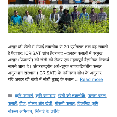
अरहर की खेती में रोपाई तकनीक से 20 प्रतिशत तक बढ़ सकती
है पैदावार: ICRISAT शोध हैदराबाद –दलहन फसलों में प्रमुख
अरहर (पिजनपी) की खेती को लेकर एक महत्वपूर्ण वैज्ञानिक निष्कर्ष
सामने आया है। अंतरराष्ट्रीय अर्ध-शुष्क उष्णकटिबंधीय फसल
अनुसंधान संस्थान (ICRISAT) के नवीनतम शोध के अनुसार,
यदि अरहर की खेती में सीधी बुवाई के स्थान …
Read more
कृषि परामर्श
,
कृषि समाचार
,
खेती की तकनीकें
,
फसल चयन
,
फसलें
,
बीज
,
मौसम और खेती
,
मौसमी फसल
,
विकसित कृषि
संकल्प अभियान
,
सिंचाई के तरीके