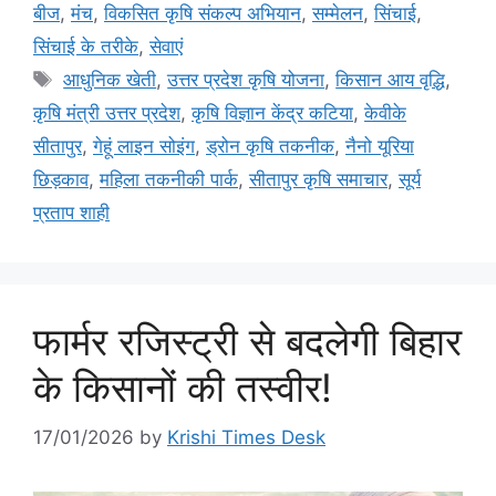
बीज
,
मंच
,
विकसित कृषि संकल्प अभियान
,
सम्मेलन
,
सिंचाई
,
सिंचाई के तरीके
,
सेवाएं
आधुनिक खेती
,
उत्तर प्रदेश कृषि योजना
,
किसान आय वृद्धि
,
कृषि मंत्री उत्तर प्रदेश
,
कृषि विज्ञान केंद्र कटिया
,
केवीके
सीतापुर
,
गेहूं लाइन सोइंग
,
ड्रोन कृषि तकनीक
,
नैनो यूरिया
छिड़काव
,
महिला तकनीकी पार्क
,
सीतापुर कृषि समाचार
,
सूर्य
प्रताप शाही
फार्मर रजिस्ट्री से बदलेगी बिहार
के किसानों की तस्वीर!
17/01/2026
by
Krishi Times Desk