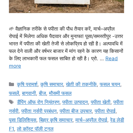
🌱 वैज्ञानिक तरीके से पपीता की पौध तैयार करें, मार्च–अप्रैल
रोपाई में मिलेगा अधिक पैदावार और मुनाफा! पूसा/समस्तीपुर -उत्तर
भारत में पपीता की खेती तेजी से लोकप्रिय हो रही है। अल्पावधि में
फल देने वाली और वर्षभर बाजार में मांग रहने के कारण यह किसानों
के लिए लाभकारी फल फसल साबित हो रही है। प्रो. …
Read
more
कृषि परामर्श
,
कृषि समाचार
,
खेती की तकनीकें
,
फसल चयन
,
फसलें
,
बागवानी
,
बीज
,
मौसमी फसल
डैंपिंग ऑफ रोग नियंत्रण
,
पपीता उत्पादन
,
पपीता खेती
,
पपीता
नर्सरी
,
पपीता नर्सरी प्रबंधन
,
पपीता बीज उपचार
,
पपीता रोपाई
,
पूसा डिलिशियस
,
बिहार कृषि समाचार
,
मार्च–अप्रैल रोपाई
,
रेड लेडी
F1
,
लो कॉस्ट पॉली टनल