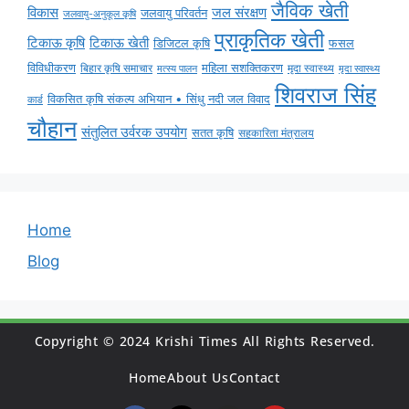
जैविक खेती
विकास
जल संरक्षण
जलवायु परिवर्तन
जलवायु-अनुकूल कृषि
प्राकृतिक खेती
टिकाऊ कृषि
टिकाऊ खेती
डिजिटल कृषि
फसल
विविधीकरण
महिला सशक्तिकरण
मृदा स्वास्थ्य
बिहार कृषि समाचार
मृदा स्वास्थ्य
मत्स्य पालन
शिवराज सिंह
विकसित कृषि संकल्प अभियान • सिंधु नदी जल विवाद
कार्ड
चौहान
संतुलित उर्वरक उपयोग
सतत कृषि
सहकारिता मंत्रालय
Home
Blog
Copyright © 2024 Krishi Times All Rights Reserved.
Home
About Us
Contact