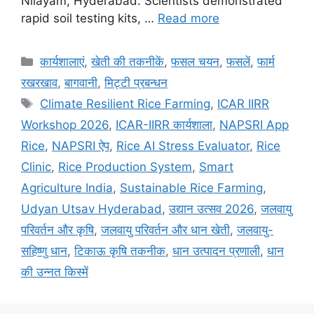
Nilayam, Hyderabad. Scientists demonstrated
rapid soil testing kits, …
Read more
कार्यशालाएं
,
खेती की तकनीकें
,
फसल चयन
,
फसलें
,
फार्म
रखरखाव
,
बागवानी
,
मि‌ट्टी प्रबन्धन
Climate Resilient Rice Farming
,
ICAR IIRR
Workshop 2026
,
ICAR-IIRR कार्यशाला
,
NAPSRI App
Rice
,
NAPSRI ऐप
,
Rice AI Stress Evaluator
,
Rice
Clinic
,
Rice Production System
,
Smart
Agriculture India
,
Sustainable Rice Farming
,
Udyan Utsav Hyderabad
,
उद्यान उत्सव 2026
,
जलवायु
परिवर्तन और कृषि
,
जलवायु परिवर्तन और धान खेती
,
जलवायु-
सहिष्णु धान
,
टिकाऊ कृषि तकनीक
,
धान उत्पादन प्रणाली
,
धान
की उन्नत किस्में