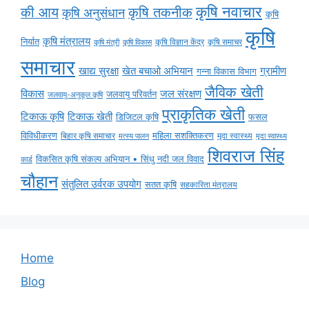
कृषि नवाचार
की आय
कृषि तकनीक
कृषि अनुसंधान
कृषि
कृषि
कृषि मंत्रालय
निर्यात
कृषि विज्ञान केंद्र
कृषि समाचर
कृषि मंत्री
कृषि विकास
समाचार
ग्रामीण
खाद्य सुरक्षा
खेत बचाओ अभियान
गन्ना विकास विभाग
जैविक खेती
विकास
जल संरक्षण
जलवायु परिवर्तन
जलवायु-अनुकूल कृषि
प्राकृतिक खेती
टिकाऊ कृषि
टिकाऊ खेती
डिजिटल कृषि
फसल
विविधीकरण
महिला सशक्तिकरण
बिहार कृषि समाचार
मृदा स्वास्थ्य
मृदा स्वास्थ्य
मत्स्य पालन
शिवराज सिंह
विकसित कृषि संकल्प अभियान • सिंधु नदी जल विवाद
कार्ड
चौहान
संतुलित उर्वरक उपयोग
सतत कृषि
सहकारिता मंत्रालय
Home
Blog