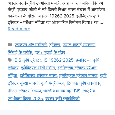
अवसर पर केंद्रीय उपभोक्ता मामले, खाद्य एवं सार्वजनिक वितरण
मंत्री प्रल्हाद जोशी ने नई दिल्ली स्थित भारत मंडपम में आयोजित
कार्यक्रम के दौरान आईएस 19262:2025 ‘इलेक्ट्रिक कृषि
ट्रैक्टर – परीक्षण संहिता’ का औपचारिक विमोचन किया। यह …
Read more
उपकरण और मशीनरी
,
ट्रैक्टर
,
फसल कटाई उपकरण
,
सिंचाई के तरीके
,
हल / जुताई के यंत्र
BIS कृषि ट्रैक्टर
,
IS 19262:2025
,
इलेक्ट्रिक कृषि
ट्रैक्टर
,
इलेक्ट्रिक खेती मशीन
,
इलेक्ट्रिक ट्रैक्टर परीक्षण
संहिता
,
इलेक्ट्रिक ट्रैक्टर भारत
,
इलेक्ट्रिक ट्रैक्टर मानक
,
कृषि
ट्रैक्टर सुरक्षा मानक
,
कृषि यंत्रीकरण
,
टिकाऊ कृषि तकनीक
,
डीजल ट्रैक्टर विकल्प
,
भारतीय मानक ब्यूरो BIS
,
राष्ट्रीय
उपभोक्ता दिवस 2025
,
स्वच्छ कृषि प्रौद्योगिकी