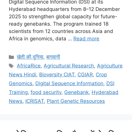
Digital Sequence Information (DSI) at its
Hyderabad headquarters from 8–12 December
2025 to strengthen global capacity for future-
ready genebanks. The program trained 18
scientists from 12 countries across Asia and
Africa in genomics, data …
Read more
खेती की दुनिया
,
बागवानी
AfricaRice
,
Agricultural Research
,
Agriculture
News Hindi
,
Bioversity CIAT
,
CGIAR
,
Crop
Genomics
,
Digital Sequence Information
,
DSI
Training
,
food security
,
Genebank
,
Hyderabad
News
,
ICRISAT
,
Plant Genetic Resources