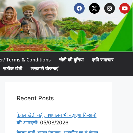
er/ Terms & Conditions
खेती की दुनिया
कृषि समाचार
सटीक खेती
सरकारी योजनाएं
Recent Posts
केवल खेती नहीं, पशुपालन भी बढ़ाएगा किसानों
की आमदनी!
05/08/2026
बेहतर होगी अरहर पैदावार! आईसीएआर ने तैयार