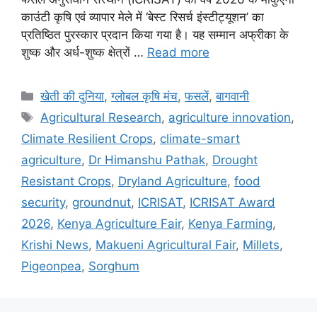
काउंटी कृषि एवं व्यापार मेले में ‘बेस्ट रिसर्च इंस्टीट्यूशन’ का
प्रतिष्ठित पुरस्कार प्रदान किया गया है। यह सम्मान अफ्रीका के
शुष्क और अर्ध-शुष्क क्षेत्रों …
Read more
खेती की दुनिया
,
ग्लोबल कृषि मंच
,
फसलें
,
बागवानी
Agricultural Research
,
agriculture innovation
,
Climate Resilient Crops
,
climate-smart
agriculture
,
Dr Himanshu Pathak
,
Drought
Resistant Crops
,
Dryland Agriculture
,
food
security
,
groundnut
,
ICRISAT
,
ICRISAT Award
2026
,
Kenya Agriculture Fair
,
Kenya Farming
,
Krishi News
,
Makueni Agricultural Fair
,
Millets
,
Pigeonpea
,
Sorghum