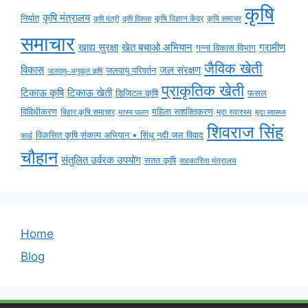
कृषि
कृषि मंत्रालय
निर्यात
कृषि विज्ञान केंद्र
कृषि समाचर
कृषि मंत्री
कृषि विकास
समाचार
ग्रामीण
खाद्य सुरक्षा
खेत बचाओ अभियान
गन्ना विकास विभाग
जैविक खेती
विकास
जल संरक्षण
जलवायु परिवर्तन
जलवायु-अनुकूल कृषि
प्राकृतिक खेती
टिकाऊ कृषि
टिकाऊ खेती
डिजिटल कृषि
फसल
विविधीकरण
महिला सशक्तिकरण
मृदा स्वास्थ्य
बिहार कृषि समाचार
मृदा स्वास्थ्य
मत्स्य पालन
शिवराज सिंह
विकसित कृषि संकल्प अभियान • सिंधु नदी जल विवाद
कार्ड
चौहान
संतुलित उर्वरक उपयोग
सतत कृषि
सहकारिता मंत्रालय
Home
Blog