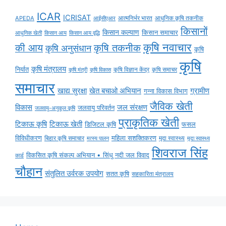
ICAR
ICRISAT
APEDA
आईसीएआर
आत्मनिर्भर भारत
आधुनिक कृषि तकनीक
किसानों
किसान कल्याण
किसान समाचार
किसान आय
किसान आय वृद्धि
आधुनिक खेती
कृषि नवाचार
की आय
कृषि तकनीक
कृषि अनुसंधान
कृषि
कृषि
कृषि मंत्रालय
निर्यात
कृषि विज्ञान केंद्र
कृषि समाचर
कृषि मंत्री
कृषि विकास
समाचार
ग्रामीण
खाद्य सुरक्षा
खेत बचाओ अभियान
गन्ना विकास विभाग
जैविक खेती
विकास
जल संरक्षण
जलवायु परिवर्तन
जलवायु-अनुकूल कृषि
प्राकृतिक खेती
टिकाऊ कृषि
टिकाऊ खेती
डिजिटल कृषि
फसल
विविधीकरण
महिला सशक्तिकरण
बिहार कृषि समाचार
मृदा स्वास्थ्य
मृदा स्वास्थ्य
मत्स्य पालन
शिवराज सिंह
विकसित कृषि संकल्प अभियान • सिंधु नदी जल विवाद
कार्ड
चौहान
संतुलित उर्वरक उपयोग
सतत कृषि
सहकारिता मंत्रालय