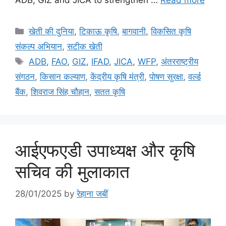
खेती की दुनिया
,
टिकाऊ कृषि
,
बागवानी
,
विकसित कृषि
संकल्प अभियान
,
सटीक खेती
ADB
,
FAO
,
GIZ
,
IFAD
,
JICA
,
WFP
,
अंतरराष्ट्रीय
संगठन
,
किसान कल्याण
,
केंद्रीय कृषि मंत्री
,
पोषण सुरक्षा
,
वर्ल्ड
बैंक
,
शिवराज सिंह चौहान
,
सतत कृषि
आईएफएडी उपाध्यक्ष और कृषि
सचिव की मुलाकात
28/01/2025
by
रेहाना जबीं