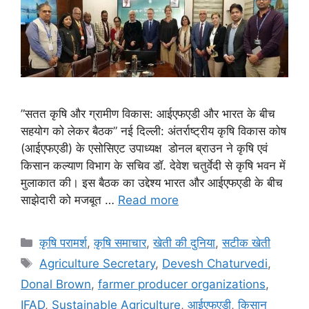
”सतत कृषि और ग्रामीण विकास: आईएफएडी और भारत के बीच
सहयोग को लेकर बैठक” नई दिल्ली: अंतर्राष्ट्रीय कृषि विकास कोष
(आईएफएडी) के एसोसिएट उपाध्यक्ष डोनल ब्राउन ने कृषि एवं
किसान कल्याण विभाग के सचिव डॉ. देवेश चतुर्वेदी से कृषि भवन में
मुलाकात की। इस बैठक का उद्देश्य भारत और आईएफएडी के बीच
साझेदारी को मजबूत …
Read more
कृषि परामर्श
,
कृषि समाचार
,
खेती की दुनिया
,
सटीक खेती
Agriculture Secretary
,
Devesh Chaturvedi
,
Donal Brown
,
farmer producer organizations
,
IFAD
,
Sustainable Agriculture
,
आईएफएडी
,
किसान