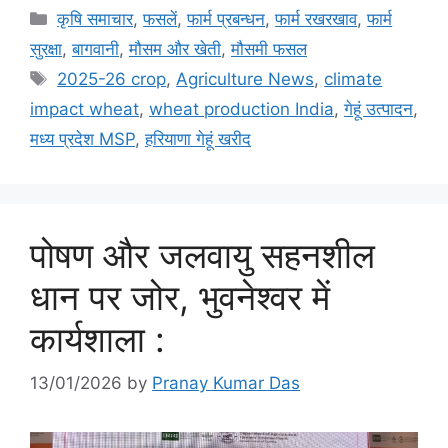
कृषि समाचार
,
फसलें
,
फार्म प्रबन्धन
,
फार्म रखरखाव
,
फार्म
सुरक्षा
,
बागवानी
,
मौसम और खेती
,
मौसमी फसल
2025-26 crop
,
Agriculture News
,
climate
impact wheat
,
wheat production India
,
गेहूं उत्पादन
,
मध्य प्रदेश MSP
,
हरियाणा गेहूं खरीद
पोषण और जलवायु सहनशील
धान पर जोर, भुवनेश्वर में
कार्यशाला :
13/01/2026
by
Pranay Kumar Das