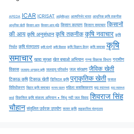
ICAR
ICRISAT
APEDA
आईसीएआर
आत्मनिर्भर भारत
आधुनिक कृषि तकनीक
किसानों
किसान कल्याण
किसान समाचार
किसान आय
किसान आय वृद्धि
आधुनिक खेती
कृषि नवाचार
की आय
कृषि तकनीक
कृषि अनुसंधान
कृषि
कृषि
कृषि मंत्रालय
निर्यात
कृषि विज्ञान केंद्र
कृषि समाचर
कृषि मंत्री
कृषि विकास
समाचार
ग्रामीण
खाद्य सुरक्षा
खेत बचाओ अभियान
गन्ना विकास विभाग
जैविक खेती
विकास
जल संरक्षण
जलवायु परिवर्तन
जलवायु-अनुकूल कृषि
प्राकृतिक खेती
टिकाऊ कृषि
टिकाऊ खेती
डिजिटल कृषि
फसल
विविधीकरण
महिला सशक्तिकरण
बिहार कृषि समाचार
मृदा स्वास्थ्य
मृदा स्वास्थ्य
मत्स्य पालन
शिवराज सिंह
विकसित कृषि संकल्प अभियान • सिंधु नदी जल विवाद
कार्ड
चौहान
संतुलित उर्वरक उपयोग
सतत कृषि
सहकारिता मंत्रालय