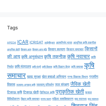
Tags
ICAR
ICRISAT
APEDA
आईसीएआर
आत्मनिर्भर भारत
आधुनिक कृषि तकनीक
किसानों
किसान कल्याण
किसान समाचार
किसान आय
किसान आय वृद्धि
आधुनिक खेती
कृषि नवाचार
की आय
कृषि तकनीक
कृषि अनुसंधान
कृषि
कृषि
कृषि मंत्रालय
निर्यात
कृषि विज्ञान केंद्र
कृषि समाचर
कृषि मंत्री
कृषि विकास
समाचार
ग्रामीण
खाद्य सुरक्षा
खेत बचाओ अभियान
गन्ना विकास विभाग
जैविक खेती
विकास
जल संरक्षण
जलवायु परिवर्तन
जलवायु-अनुकूल कृषि
प्राकृतिक खेती
टिकाऊ कृषि
टिकाऊ खेती
डिजिटल कृषि
फसल
विविधीकरण
महिला सशक्तिकरण
बिहार कृषि समाचार
मृदा स्वास्थ्य
मृदा स्वास्थ्य
मत्स्य पालन
शिवराज सिंह