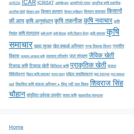
ICAR
ICRISAT
APEDA
आईसीएआर
आत्मनिर्भर भारत
आधुनिक कृषि तकनीक
किसानों
किसान कल्याण
किसान समाचार
किसान आय
आधुनिक खेती
किसान प्रशिक्षण
कृषि नवाचार
की आय
कृषि तकनीक
कृषि अनुसंधान
कृषि
कृषि
कृषि मंत्रालय
निर्यात
कृषि विज्ञान केंद्र
कृषि समाचर
कृषि मंत्री
कृषि विकास
समाचार
ग्रामीण
खाद्य सुरक्षा
खेत बचाओ अभियान
गन्ना विकास विभाग
जैविक खेती
विकास
जल संरक्षण
जलवायु परिवर्तन
जलवायु-अनुकूल कृषि
प्राकृतिक खेती
टिकाऊ कृषि
टिकाऊ खेती
डिजिटल कृषि
फसल
विविधीकरण
महिला सशक्तिकरण
मृदा स्वास्थ्य
बिहार कृषि समाचार
मृदा स्वास्थ्य
मत्स्य पालन
शिवराज सिंह
विकसित कृषि संकल्प अभियान • सिंधु नदी जल विवाद
कार्ड
चौहान
संतुलित उर्वरक उपयोग
सतत कृषि
सहकारिता मंत्रालय
Home