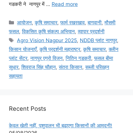
गडकरी ने नागपुर में …
Read more
आयोजन
,
कृषि समाचार
,
फार्म रखरखाव
,
बागवानी
,
मौसमी
फसल
,
विकसित कृषि संकल्प अभियान
,
व्यापार प्रदर्शनी
Agro Vision Nagpur 2025
,
NDDB प्लांट नागपुर
,
किसान योजनाएँ
,
कृषि प्रदर्शनी महाराष्ट्र
,
कृषि समाचार
,
क्लीन
प्लांट सेंटर
,
नागपुर एग्रो विजन
,
नितिन गडकरी
,
फसल बीमा
सुधार
,
शिवराज सिंह चौहान
,
संतरा किसान
,
सब्जी परिवहन
सहायता
Recent Posts
केवल खेती नहीं, पशुपालन भी बढ़ाएगा किसानों की आमदनी!