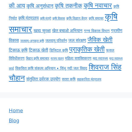
कृषि नवाचार
की आय
कृषि तकनीक
कृषि अनुसंधान
कृषि
कृषि
कृषि मंत्रालय
निर्यात
कृषि विज्ञान केंद्र
कृषि समाचर
कृषि मंत्री
कृषि विकास
समाचार
ग्रामीण
खाद्य सुरक्षा
खेत बचाओ अभियान
गन्ना विकास विभाग
जैविक खेती
विकास
जल संरक्षण
जलवायु परिवर्तन
जलवायु-अनुकूल कृषि
प्राकृतिक खेती
टिकाऊ कृषि
टिकाऊ खेती
डिजिटल कृषि
फसल
विविधीकरण
महिला सशक्तिकरण
मृदा स्वास्थ्य
बिहार कृषि समाचार
मृदा स्वास्थ्य
मत्स्य पालन
शिवराज सिंह
विकसित कृषि संकल्प अभियान • सिंधु नदी जल विवाद
कार्ड
चौहान
संतुलित उर्वरक उपयोग
सतत कृषि
सहकारिता मंत्रालय
Home
Blog