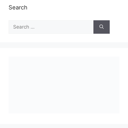
Search
Tags
ICAR
ICRISAT
APEDA
आईसीएआर
आत्मनिर्भर भारत
आधुनिक कृषि तकनीक
किसानों
किसान कल्याण
किसान समाचार
किसान आय
किसान आय वृद्धि
आधुनिक खेती
कृषि नवाचार
की आय
कृषि तकनीक
कृषि अनुसंधान
कृषि