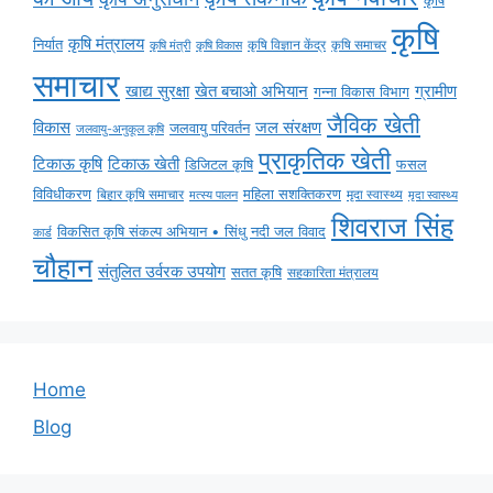
कृषि
कृषि
कृषि मंत्रालय
निर्यात
कृषि विज्ञान केंद्र
कृषि समाचर
कृषि मंत्री
कृषि विकास
समाचार
ग्रामीण
खाद्य सुरक्षा
खेत बचाओ अभियान
गन्ना विकास विभाग
जैविक खेती
विकास
जल संरक्षण
जलवायु परिवर्तन
जलवायु-अनुकूल कृषि
प्राकृतिक खेती
टिकाऊ कृषि
टिकाऊ खेती
डिजिटल कृषि
फसल
विविधीकरण
महिला सशक्तिकरण
बिहार कृषि समाचार
मृदा स्वास्थ्य
मृदा स्वास्थ्य
मत्स्य पालन
शिवराज सिंह
विकसित कृषि संकल्प अभियान • सिंधु नदी जल विवाद
कार्ड
चौहान
संतुलित उर्वरक उपयोग
सतत कृषि
सहकारिता मंत्रालय
Home
Blog