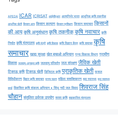
ICAR
ICRISAT
APEDA
आईसीएआर
आत्मनिर्भर भारत
आधुनिक कृषि तकनीक
किसानों
किसान कल्याण
किसान समाचार
किसान आय
आधुनिक खेती
किसान प्रशिक्षण
कृषि नवाचार
की आय
कृषि तकनीक
कृषि अनुसंधान
कृषि
कृषि
कृषि मंत्रालय
निर्यात
कृषि विज्ञान केंद्र
कृषि समाचर
कृषि मंत्री
कृषि विकास
समाचार
ग्रामीण
खाद्य सुरक्षा
खेत बचाओ अभियान
गन्ना विकास विभाग
जैविक खेती
विकास
जल संरक्षण
जलवायु परिवर्तन
जलवायु-अनुकूल कृषि
प्राकृतिक खेती
टिकाऊ कृषि
टिकाऊ खेती
डिजिटल कृषि
फसल
विविधीकरण
महिला सशक्तिकरण
मृदा स्वास्थ्य
बिहार कृषि समाचार
मृदा स्वास्थ्य
मत्स्य पालन
शिवराज सिंह
विकसित कृषि संकल्प अभियान • सिंधु नदी जल विवाद
कार्ड
चौहान
संतुलित उर्वरक उपयोग
सतत कृषि
सहकारिता मंत्रालय