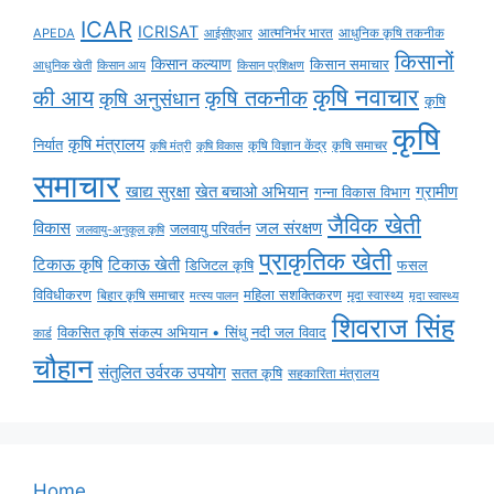
ICAR
ICRISAT
APEDA
आईसीएआर
आत्मनिर्भर भारत
आधुनिक कृषि तकनीक
किसानों
किसान कल्याण
किसान समाचार
किसान आय
आधुनिक खेती
किसान प्रशिक्षण
कृषि नवाचार
की आय
कृषि तकनीक
कृषि अनुसंधान
कृषि
कृषि
कृषि मंत्रालय
निर्यात
कृषि विज्ञान केंद्र
कृषि समाचर
कृषि मंत्री
कृषि विकास
समाचार
ग्रामीण
खाद्य सुरक्षा
खेत बचाओ अभियान
गन्ना विकास विभाग
जैविक खेती
विकास
जल संरक्षण
जलवायु परिवर्तन
जलवायु-अनुकूल कृषि
प्राकृतिक खेती
टिकाऊ कृषि
टिकाऊ खेती
डिजिटल कृषि
फसल
विविधीकरण
महिला सशक्तिकरण
मृदा स्वास्थ्य
बिहार कृषि समाचार
मृदा स्वास्थ्य
मत्स्य पालन
शिवराज सिंह
विकसित कृषि संकल्प अभियान • सिंधु नदी जल विवाद
कार्ड
चौहान
संतुलित उर्वरक उपयोग
सतत कृषि
सहकारिता मंत्रालय
Home