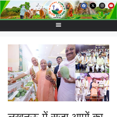
लखनऊ में सजा आमों का