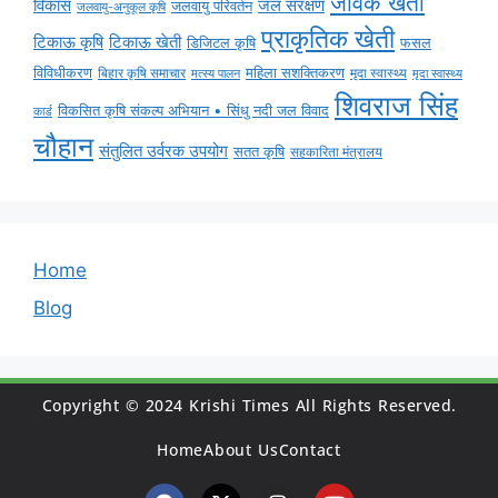
जैविक खेती
विकास
जल संरक्षण
जलवायु परिवर्तन
जलवायु-अनुकूल कृषि
प्राकृतिक खेती
टिकाऊ कृषि
टिकाऊ खेती
डिजिटल कृषि
फसल
विविधीकरण
महिला सशक्तिकरण
मृदा स्वास्थ्य
बिहार कृषि समाचार
मृदा स्वास्थ्य
मत्स्य पालन
शिवराज सिंह
विकसित कृषि संकल्प अभियान • सिंधु नदी जल विवाद
कार्ड
चौहान
संतुलित उर्वरक उपयोग
सतत कृषि
सहकारिता मंत्रालय
Home
Blog
Copyright © 2024 Krishi Times All Rights Reserved.
Home
About Us
Contact