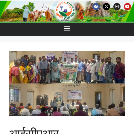
आईसीएआर-