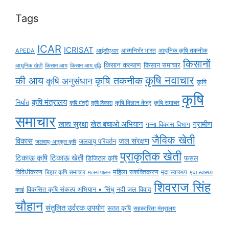
Tags
ICAR
ICRISAT
APEDA
आईसीएआर
आत्मनिर्भर भारत
आधुनिक कृषि तकनीक
किसानों
किसान कल्याण
किसान समाचार
किसान आय
किसान आय वृद्धि
आधुनिक खेती
कृषि नवाचार
की आय
कृषि तकनीक
कृषि अनुसंधान
कृषि
कृषि
कृषि मंत्रालय
निर्यात
कृषि विज्ञान केंद्र
कृषि समाचर
कृषि मंत्री
कृषि विकास
समाचार
ग्रामीण
खाद्य सुरक्षा
खेत बचाओ अभियान
गन्ना विकास विभाग
जैविक खेती
विकास
जल संरक्षण
जलवायु परिवर्तन
जलवायु-अनुकूल कृषि
प्राकृतिक खेती
टिकाऊ कृषि
टिकाऊ खेती
डिजिटल कृषि
फसल
विविधीकरण
महिला सशक्तिकरण
बिहार कृषि समाचार
मृदा स्वास्थ्य
मृदा स्वास्थ्य
मत्स्य पालन
शिवराज सिंह
विकसित कृषि संकल्प अभियान • सिंधु नदी जल विवाद
कार्ड
चौहान
संतुलित उर्वरक उपयोग
सतत कृषि
सहकारिता मंत्रालय