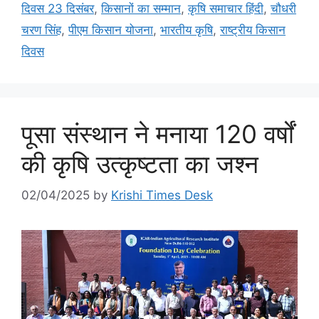
दिवस 23 दिसंबर
,
किसानों का सम्मान
,
कृषि समाचार हिंदी
,
चौधरी
चरण सिंह
,
पीएम किसान योजना
,
भारतीय कृषि
,
राष्ट्रीय किसान
दिवस
पूसा संस्थान ने मनाया 120 वर्षों
की कृषि उत्कृष्टता का जश्न
02/04/2025
by
Krishi Times Desk