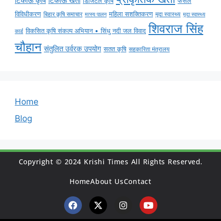
टिकाऊ कृषि
टिकाऊ खेती
डिजिटल कृषि
फसल
विविधीकरण
महिला सशक्तिकरण
मृदा स्वास्थ्य
बिहार कृषि समाचार
मृदा स्वास्थ्य
मत्स्य पालन
शिवराज सिंह
विकसित कृषि संकल्प अभियान • सिंधु नदी जल विवाद
कार्ड
चौहान
संतुलित उर्वरक उपयोग
सतत कृषि
सहकारिता मंत्रालय
Home
Blog
Copyright © 2024 Krishi Times All Rights Reserved.
Home
About Us
Contact