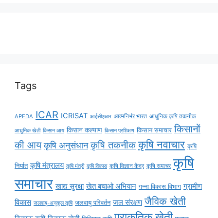
Tags
ICAR
ICRISAT
APEDA
आईसीएआर
आत्मनिर्भर भारत
आधुनिक कृषि तकनीक
किसानों
किसान कल्याण
किसान समाचार
किसान आय
आधुनिक खेती
किसान प्रशिक्षण
कृषि नवाचार
की आय
कृषि तकनीक
कृषि अनुसंधान
कृषि
कृषि
कृषि मंत्रालय
निर्यात
कृषि विज्ञान केंद्र
कृषि समाचर
कृषि मंत्री
कृषि विकास
समाचार
ग्रामीण
खाद्य सुरक्षा
खेत बचाओ अभियान
गन्ना विकास विभाग
जैविक खेती
विकास
जल संरक्षण
जलवायु परिवर्तन
जलवायु-अनुकूल कृषि
प्राकृतिक खेती