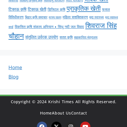
जलवायु-अनुकूल कृषि
प्राकृतिक खेती
टिकाऊ कृषि
टिकाऊ खेती
डिजिटल कृषि
फसल
विविधीकरण
महिला सशक्तिकरण
बिहार कृषि समाचार
मृदा स्वास्थ्य
मृदा स्वास्थ्य
मत्स्य पालन
शिवराज सिंह
विकसित कृषि संकल्प अभियान • सिंधु नदी जल विवाद
कार्ड
चौहान
संतुलित उर्वरक उपयोग
सतत कृषि
सहकारिता मंत्रालय
Home
Blog
Copyright © 2024 Krishi Times All Rights Reserved.
Home
About Us
Contact