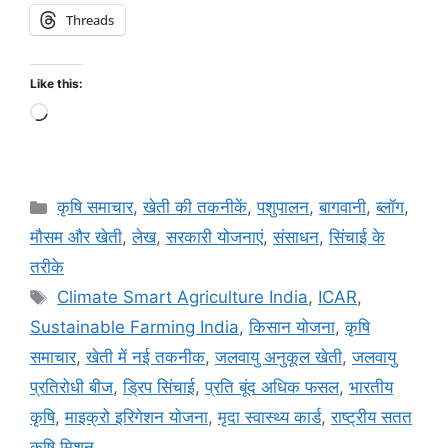
Threads
Like this:
कृषि समाचार
,
खेती की तकनीकें
,
पशुपालन
,
बागवानी
,
ब्लॉग
,
मौसम और खेती
,
लेख
,
सरकारी योजनाएं
,
संसाधन
,
सिंचाई के
तरीके
Climate Smart Agriculture India
,
ICAR
,
Sustainable Farming India
,
किसान योजना
,
कृषि
समाचार
,
खेती में नई तकनीक
,
जलवायु अनुकूल खेती
,
जलवायु
प्रतिरोधी बीज
,
ड्रिप सिंचाई
,
प्रति बूंद अधिक फसल
,
भारतीय
कृषि
,
माइक्रो इरिगेशन योजना
,
मृदा स्वास्थ्य कार्ड
,
राष्ट्रीय सतत
कृषि मिशन