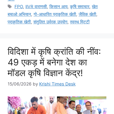
FPO
,
IIVR वाराणसी
,
किसान आय
,
कृषि समाचार
,
खेत
बचाओ अभियान
,
गो-आधारित प्राकृतिक खेती
,
जैविक खेती
,
प्राकृतिक खेती
,
संतुलित उर्वरक उपयोग
,
स्वस्थ मिट्टी
विदिशा में कृषि क्रांति की नींव:
49 एकड़ में बनेगा देश का
मॉडल कृषि विज्ञान केंद्र!
15/06/2026
by
Krishi Times Desk