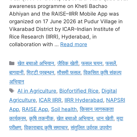
awareness programme on Kheti Bachao
Abhiyan and the RAISE–IIRR Mobile App was
organized on 17 June 2026 at Pudur Village in
Vikarabad District by ICAR–Indian Institute of
Rice Research (IIRR), Hyderabad, in
collaboration with …
Read more
खेत बचाओ अभियान
,
जैविक खेती
,
फसल चयन
,
फसलें
,
बागवानी
,
मि‌ट्टी प्रबन्धन
,
मौसमी फसल
,
विकसित कृषि संकल्प
अभियान
AI in Agriculture
,
Biofortified Rice
,
Digital
Agriculture
,
ICAR IIRR
,
IIRR Hyderabad
,
NAPSRI
App
,
RAISE App
,
Soil health
,
किसान जागरूकता
कार्यक्रम
,
कृषि तकनीक
,
खेत बचाओ अभियान
,
धान खेती
,
मृदा
परीक्षण
,
विकाराबाद कृषि समाचार
,
संतुलित उर्वरक उपयोग