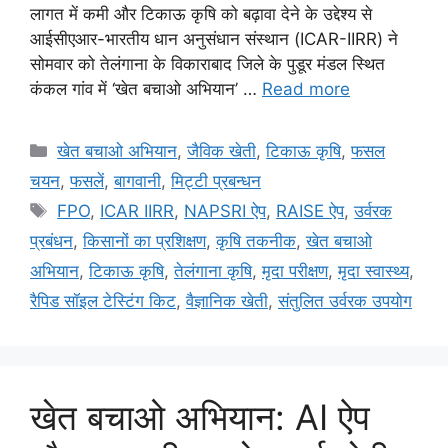
लागत में कमी और टिकाऊ कृषि को बढ़ावा देने के उद्देश्य से
आईसीएआर-भारतीय धान अनुसंधान संस्थान (ICAR-IIRR) ने
सोमवार को तेलंगाना के विकाराबाद जिले के पुडूर मंडल स्थित
कंकल गांव में ‘खेत बचाओ अभियान’ …
Read more
खेत बचाओ अभियान
,
जैविक खेती
,
टिकाऊ कृषि
,
फसल
चयन
,
फसलें
,
बागवानी
,
मि‌ट्टी प्रबन्धन
FPO
,
ICAR IIRR
,
NAPSRI ऐप
,
RAISE ऐप
,
उर्वरक
प्रबंधन
,
किसानों का प्रशिक्षण
,
कृषि तकनीक
,
खेत बचाओ
अभियान
,
टिकाऊ कृषि
,
तेलंगाना कृषि
,
मृदा परीक्षण
,
मृदा स्वास्थ्य
,
रैपिड सॉइल टेस्टिंग किट
,
वैज्ञानिक खेती
,
संतुलित उर्वरक उपयोग
खेत बचाओ अभियान: AI ऐप