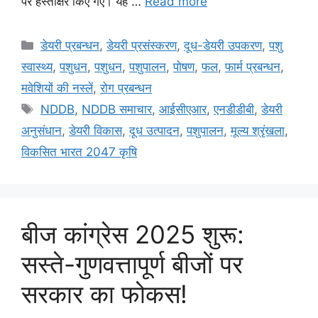
पर हस्ताक्षर किए गए। यह …
Read more
डेयरी प्रबन्धन
,
डेयरी प्रसंस्करण
,
दूध-डेयरी उपकरण
,
पशु
स्वास्थ्य
,
पशुधन
,
पशुधन
,
पशुपालन
,
पोषण
,
फल
,
फार्म प्रबन्धन
,
मवेशियों की नस्लें
,
रोग प्रबन्धन
NDDB
,
NDDB समाचार
,
आईसीएआर
,
एनडीडीबी
,
डेयरी
अनुसंधान
,
डेयरी विकास
,
दूध उत्पादन
,
पशुपालन
,
मूल्य श्रृंखला
,
विकसित भारत 2047 कृषि
बीज कांग्रेस 2025 शुरू:
सस्ते-गुणवत्तापूर्ण बीजों पर
सरकार का फोकस!