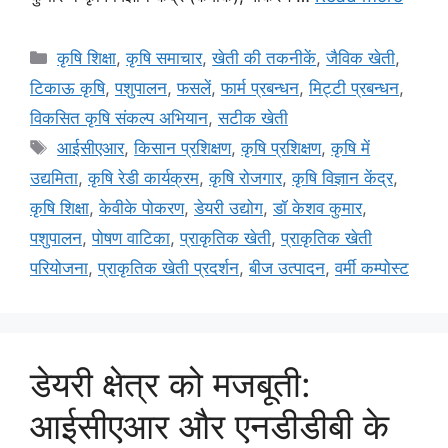
कृषि शिक्षा
,
कृषि समाचार
,
खेती की तकनीकें
,
जैविक खेती
,
टिकाऊ कृषि
,
पशुपालन
,
फसलें
,
फार्म प्रबन्धन
,
मि‌ट्टी प्रबन्धन
,
विकसित कृषि संकल्प अभियान
,
सटीक खेती
आईसीएआर
,
किसान प्रशिक्षण
,
कृषि प्रशिक्षण
,
कृषि में
उद्यमिता
,
कृषि रेडी कार्यक्रम
,
कृषि रोजगार
,
कृषि विज्ञान केंद्र
,
कृषि शिक्षा
,
केवीके पोकरण
,
डेयरी उद्योग
,
डॉ केशव कुमार
,
पशुपालन
,
पोषण वाटिका
,
प्राकृतिक खेती
,
प्राकृतिक खेती
परियोजना
,
प्राकृतिक खेती प्रदर्शन
,
बीज उत्पादन
,
वर्मी कम्पोस्ट
डेयरी क्षेत्र को मजबूती:
आईसीएआर और एनडीडीबी के