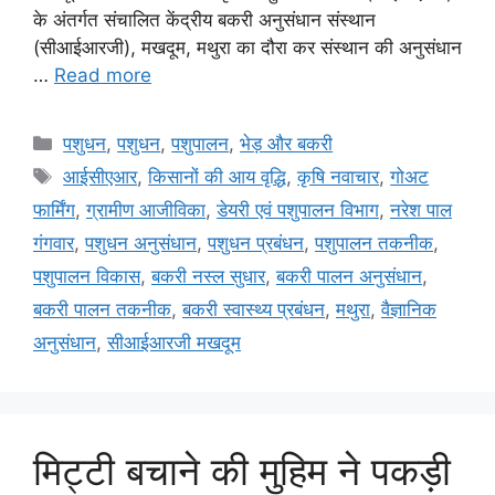
के अंतर्गत संचालित केंद्रीय बकरी अनुसंधान संस्थान
(सीआईआरजी), मखदूम, मथुरा का दौरा कर संस्थान की अनुसंधान
…
Read more
पशुधन
,
पशुधन
,
पशुपालन
,
भेड़ और बकरी
आईसीएआर
,
किसानों की आय वृद्धि
,
कृषि नवाचार
,
गोअट
फार्मिंग
,
ग्रामीण आजीविका
,
डेयरी एवं पशुपालन विभाग
,
नरेश पाल
गंगवार
,
पशुधन अनुसंधान
,
पशुधन प्रबंधन
,
पशुपालन तकनीक
,
पशुपालन विकास
,
बकरी नस्ल सुधार
,
बकरी पालन अनुसंधान
,
बकरी पालन तकनीक
,
बकरी स्वास्थ्य प्रबंधन
,
मथुरा
,
वैज्ञानिक
अनुसंधान
,
सीआईआरजी मखदूम
मिट्टी बचाने की मुहिम ने पकड़ी