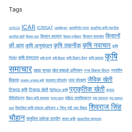
Tags
ICAR
ICRISAT
APEDA
आईसीएआर
आत्मनिर्भर भारत
आधुनिक कृषि तकनीक
किसानों
किसान कल्याण
किसान समाचार
किसान आय
आधुनिक खेती
किसान प्रशिक्षण
कृषि नवाचार
की आय
कृषि तकनीक
कृषि अनुसंधान
कृषि
कृषि
कृषि मंत्रालय
निर्यात
कृषि विज्ञान केंद्र
कृषि समाचर
कृषि मंत्री
कृषि विकास
समाचार
ग्रामीण
खाद्य सुरक्षा
खेत बचाओ अभियान
गन्ना विकास विभाग
जैविक खेती
विकास
जल संरक्षण
जलवायु परिवर्तन
जलवायु-अनुकूल कृषि
प्राकृतिक खेती
टिकाऊ कृषि
टिकाऊ खेती
डिजिटल कृषि
फसल
विविधीकरण
महिला सशक्तिकरण
मृदा स्वास्थ्य
बिहार कृषि समाचार
मृदा स्वास्थ्य
मत्स्य पालन
शिवराज सिंह
विकसित कृषि संकल्प अभियान • सिंधु नदी जल विवाद
कार्ड
चौहान
संतुलित उर्वरक उपयोग
सतत कृषि
सहकारिता मंत्रालय