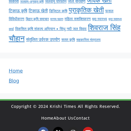
जैविक खेती
विकास
जल संरक्षण
जलवायु परिवर्तन
जलवायु-अनुकूल कृषि
प्राकृतिक खेती
टिकाऊ कृषि
टिकाऊ खेती
डिजिटल कृषि
फसल
विविधीकरण
महिला सशक्तिकरण
बिहार कृषि समाचार
मृदा स्वास्थ्य
मृदा स्वास्थ्य
मत्स्य पालन
शिवराज सिंह
विकसित कृषि संकल्प अभियान • सिंधु नदी जल विवाद
कार्ड
चौहान
संतुलित उर्वरक उपयोग
सतत कृषि
सहकारिता मंत्रालय
Home
Blog
Copyright © 2024 Krishi Times All Rights Reserved.
Home
About Us
Contact