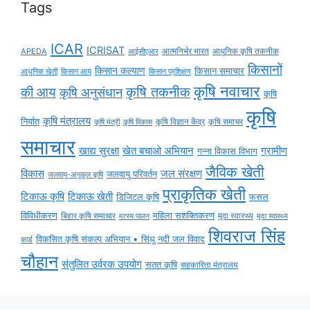
Tags
ICAR
ICRISAT
APEDA
आईसीएआर
आत्मनिर्भर भारत
आधुनिक कृषि तकनीक
किसानों
किसान कल्याण
किसान समाचार
किसान आय
आधुनिक खेती
किसान प्रशिक्षण
कृषि नवाचार
की आय
कृषि तकनीक
कृषि अनुसंधान
कृषि
कृषि
कृषि मंत्रालय
निर्यात
कृषि विज्ञान केंद्र
कृषि समाचर
कृषि मंत्री
कृषि विकास
समाचार
ग्रामीण
खाद्य सुरक्षा
खेत बचाओ अभियान
गन्ना विकास विभाग
जैविक खेती
विकास
जल संरक्षण
जलवायु परिवर्तन
जलवायु-अनुकूल कृषि
प्राकृतिक खेती
टिकाऊ कृषि
टिकाऊ खेती
डिजिटल कृषि
फसल
विविधीकरण
महिला सशक्तिकरण
मृदा स्वास्थ्य
बिहार कृषि समाचार
मृदा स्वास्थ्य
मत्स्य पालन
शिवराज सिंह
विकसित कृषि संकल्प अभियान • सिंधु नदी जल विवाद
कार्ड
चौहान
संतुलित उर्वरक उपयोग
सतत कृषि
सहकारिता मंत्रालय