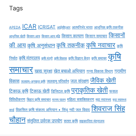
Tags
ICAR
ICRISAT
APEDA
आईसीएआर
आत्मनिर्भर भारत
आधुनिक कृषि तकनीक
किसानों
किसान कल्याण
किसान समाचार
किसान आय
किसान आय वृद्धि
आधुनिक खेती
कृषि नवाचार
की आय
कृषि तकनीक
कृषि अनुसंधान
कृषि
कृषि
कृषि मंत्रालय
निर्यात
कृषि विज्ञान केंद्र
कृषि समाचर
कृषि मंत्री
कृषि विकास
समाचार
ग्रामीण
खाद्य सुरक्षा
खेत बचाओ अभियान
गन्ना विकास विभाग
जैविक खेती
विकास
जल संरक्षण
जलवायु परिवर्तन
जलवायु-अनुकूल कृषि
प्राकृतिक खेती
टिकाऊ कृषि
टिकाऊ खेती
डिजिटल कृषि
फसल
विविधीकरण
महिला सशक्तिकरण
बिहार कृषि समाचार
मृदा स्वास्थ्य
मृदा स्वास्थ्य
मत्स्य पालन
शिवराज सिंह
विकसित कृषि संकल्प अभियान • सिंधु नदी जल विवाद
कार्ड
चौहान
संतुलित उर्वरक उपयोग
सतत कृषि
सहकारिता मंत्रालय