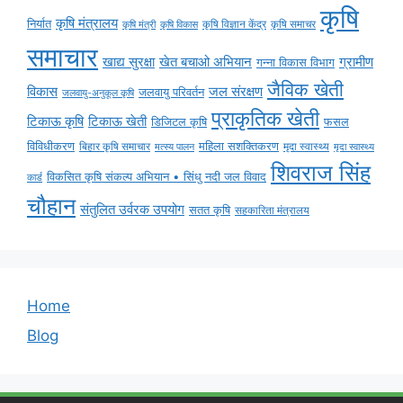
कृषि
कृषि मंत्रालय
निर्यात
कृषि विज्ञान केंद्र
कृषि समाचर
कृषि मंत्री
कृषि विकास
समाचार
ग्रामीण
खाद्य सुरक्षा
खेत बचाओ अभियान
गन्ना विकास विभाग
जैविक खेती
विकास
जल संरक्षण
जलवायु परिवर्तन
जलवायु-अनुकूल कृषि
प्राकृतिक खेती
टिकाऊ कृषि
टिकाऊ खेती
डिजिटल कृषि
फसल
विविधीकरण
महिला सशक्तिकरण
बिहार कृषि समाचार
मृदा स्वास्थ्य
मृदा स्वास्थ्य
मत्स्य पालन
शिवराज सिंह
विकसित कृषि संकल्प अभियान • सिंधु नदी जल विवाद
कार्ड
चौहान
संतुलित उर्वरक उपयोग
सतत कृषि
सहकारिता मंत्रालय
Home
Blog