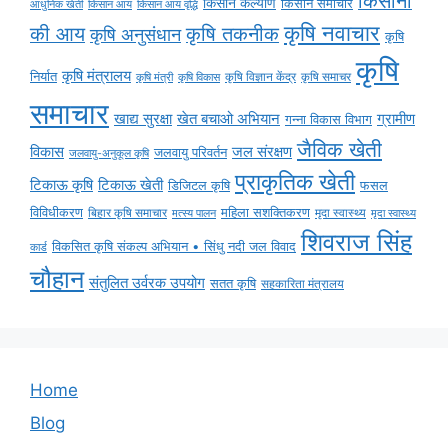
किसानों
किसान कल्याण
किसान समाचार
किसान आय
किसान आय वृद्धि
आधुनिक खेती
कृषि नवाचार
की आय
कृषि तकनीक
कृषि अनुसंधान
कृषि
कृषि
कृषि मंत्रालय
निर्यात
कृषि विज्ञान केंद्र
कृषि समाचर
कृषि मंत्री
कृषि विकास
समाचार
ग्रामीण
खाद्य सुरक्षा
खेत बचाओ अभियान
गन्ना विकास विभाग
जैविक खेती
विकास
जल संरक्षण
जलवायु परिवर्तन
जलवायु-अनुकूल कृषि
प्राकृतिक खेती
टिकाऊ कृषि
टिकाऊ खेती
डिजिटल कृषि
फसल
विविधीकरण
महिला सशक्तिकरण
बिहार कृषि समाचार
मृदा स्वास्थ्य
मृदा स्वास्थ्य
मत्स्य पालन
शिवराज सिंह
विकसित कृषि संकल्प अभियान • सिंधु नदी जल विवाद
कार्ड
चौहान
संतुलित उर्वरक उपयोग
सतत कृषि
सहकारिता मंत्रालय
Home
Blog