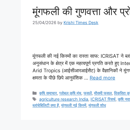
मूंगफली की गुणवत्ता और प्
25/04/2026
by
Krishi Times Desk
मूंगफली की नई किस्मों का रास्ता साफ: ICRISAT ने ब्ल
अनुसंधान के क्षेत्र में एक महत्वपूर्ण प्रगति करते
Arid Tropics (आईसीआरआईसैट) के वैज्ञानिकों ने मूंग
क्षमता के पीछे छिपे आनुवंशिक …
Read more
कृषि समाचार
,
ग्लोबल कृषि मंच
,
फसलें
,
मौसमी फसल
,
विकसित कृ
agriculture research India
,
ICRISAT रिसर्च
,
कृषि नव
ब्लांचेबिलिटी क्या है
,
मूंगफली नई किस्में
,
मूंगफली शोध