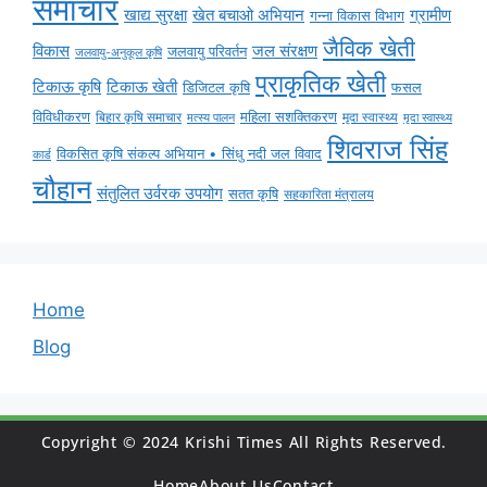
समाचार
ग्रामीण
खाद्य सुरक्षा
खेत बचाओ अभियान
गन्ना विकास विभाग
जैविक खेती
विकास
जल संरक्षण
जलवायु परिवर्तन
जलवायु-अनुकूल कृषि
प्राकृतिक खेती
टिकाऊ कृषि
टिकाऊ खेती
डिजिटल कृषि
फसल
विविधीकरण
महिला सशक्तिकरण
मृदा स्वास्थ्य
बिहार कृषि समाचार
मृदा स्वास्थ्य
मत्स्य पालन
शिवराज सिंह
विकसित कृषि संकल्प अभियान • सिंधु नदी जल विवाद
कार्ड
चौहान
संतुलित उर्वरक उपयोग
सतत कृषि
सहकारिता मंत्रालय
Home
Blog
Copyright © 2024 Krishi Times All Rights Reserved.
Home
About Us
Contact