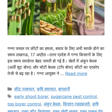
गन्ना फसल पर कीटों का हमला, बचाव के लिए अभी सतर्क होने का
समय लखनऊ, 17 अप्रैल –उत्तर प्रदेश में गन्ना किसानों के लिए
इस समय सतर्कता बेहद जरूरी हो गई है। खेतों में अंकुर बेधक
(अर्ली शूट बोरर) और चोटी बेधक (टॉप बोरर) कीटों का प्रकोप
तेजी से बढ़ रहा है। गन्ना आयुक्त ने …
Read more
कीट प्रबन्धन
,
कृषि समाचार
,
बागवानी
early shoot borer
,
sugarcane pest control
,
top borer control
,
अंकुर बेधक
,
किसान एडवाइजरी
,
कृषि
समाचार
,
गन्ना कीट नियंत्रण
,
गन्ना खेती सलाह
,
गन्ना फसल रोग
,