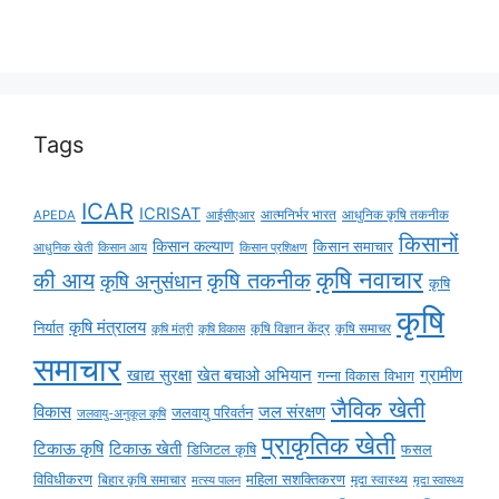
Tags
ICAR
ICRISAT
APEDA
आईसीएआर
आत्मनिर्भर भारत
आधुनिक कृषि तकनीक
किसानों
किसान कल्याण
किसान समाचार
किसान आय
आधुनिक खेती
किसान प्रशिक्षण
कृषि नवाचार
की आय
कृषि तकनीक
कृषि अनुसंधान
कृषि
कृषि
कृषि मंत्रालय
निर्यात
कृषि विज्ञान केंद्र
कृषि समाचर
कृषि मंत्री
कृषि विकास
समाचार
ग्रामीण
खाद्य सुरक्षा
खेत बचाओ अभियान
गन्ना विकास विभाग
जैविक खेती
विकास
जल संरक्षण
जलवायु परिवर्तन
जलवायु-अनुकूल कृषि
प्राकृतिक खेती
टिकाऊ कृषि
टिकाऊ खेती
डिजिटल कृषि
फसल
विविधीकरण
महिला सशक्तिकरण
मृदा स्वास्थ्य
बिहार कृषि समाचार
मृदा स्वास्थ्य
मत्स्य पालन