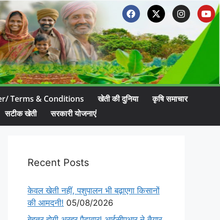
er/ Terms & Conditions
खेती की दुनिया
कृषि समाचार
सटीक खेती
सरकारी योजनाएं
Recent Posts
केवल खेती नहीं, पशुपालन भी बढ़ाएगा किसानों
की आमदनी!
05/08/2026
बेहतर होगी अरहर पैदावार! आईसीएआर ने तैयार