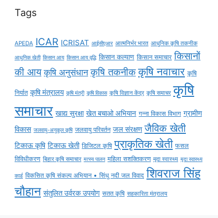
Tags
ICAR
ICRISAT
APEDA
आईसीएआर
आत्मनिर्भर भारत
आधुनिक कृषि तकनीक
किसानों
किसान कल्याण
किसान समाचार
किसान आय
किसान आय वृद्धि
आधुनिक खेती
कृषि नवाचार
की आय
कृषि तकनीक
कृषि अनुसंधान
कृषि
कृषि
कृषि मंत्रालय
निर्यात
कृषि विज्ञान केंद्र
कृषि समाचर
कृषि मंत्री
कृषि विकास
समाचार
ग्रामीण
खाद्य सुरक्षा
खेत बचाओ अभियान
गन्ना विकास विभाग
जैविक खेती
विकास
जल संरक्षण
जलवायु परिवर्तन
जलवायु-अनुकूल कृषि
प्राकृतिक खेती
टिकाऊ कृषि
टिकाऊ खेती
डिजिटल कृषि
फसल
विविधीकरण
महिला सशक्तिकरण
बिहार कृषि समाचार
मृदा स्वास्थ्य
मृदा स्वास्थ्य
मत्स्य पालन
शिवराज सिंह
विकसित कृषि संकल्प अभियान • सिंधु नदी जल विवाद
कार्ड
चौहान
संतुलित उर्वरक उपयोग
सतत कृषि
सहकारिता मंत्रालय