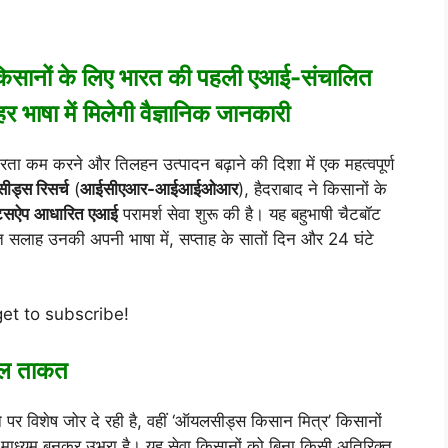
सानों के लिए भारत की पहली एआई-संचालित
 भाषा में
मिलेगी वैज्ञानिक जानकारी
र्भरता कम करने और तिलहन उत्पादन बढ़ाने की दिशा में एक महत्वपूर्ण
ड्स रिसर्च
(
आईसीएआर-आईआईओआर
), हैदराबाद ने किसानों के
ाट्सऐप
आधारित एआई
परामर्श सेवा शुरू की है। यह बहुभाषी चैटबॉट
 सलाह उनकी अपनी भाषा में, सप्ताह के सातों दिन और 24 घंटे
get to subscribe!
िटल ताकत
 पर विशेष जोर दे रही है, वहीं ‘ऑयलसीड्स किसान मित्र’ किसानों
 माध्यम बनकर उभरा है। यह सेवा किसानों को बिना किसी अतिरिक्त