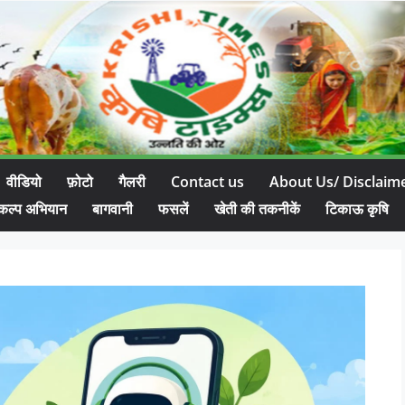
वीडियो
फ़ोटो
गैलरी
Contact us
About Us/ Disclaim
कल्प अभियान
बागवानी
फसलें
खेती की तकनीकें
टिकाऊ कृषि