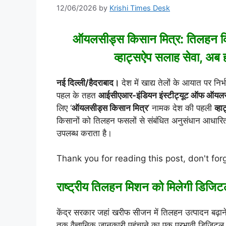
12/06/2026
by
Krishi Times Desk
ऑयलसीड्स किसान मित्र: तिलहन कि
व्हाट्सऐप सलाह सेवा, अब हर
नई दिल्ली/हैदराबाद।
देश में खाद्य तेलों के आयात पर नि
पहल के तहत
आईसीएआर-इंडियन इंस्टीट्यूट ऑफ ऑयलसी
लिए ‘
ऑयलसीड्स किसान मित्र
’ नामक देश की पहली
व्ह
किसानों को तिलहन फसलों से संबंधित अनुसंधान आधारित
उपलब्ध कराता है।
Thank you for reading this post, don't for
राष्ट्रीय तिलहन मिशन को मिलेगी डिज
केंद्र सरकार जहां खरीफ सीजन में तिलहन उत्पादन बढ़ाने
तक वैज्ञानिक जानकारी पहुंचाने का एक प्रभावी डिजिटल