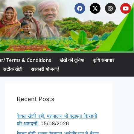
er/ Terms & Conditions
खेती की दुनिया
कृषि समाचार
सटीक खेती
सरकारी योजनाएं
Recent Posts
केवल खेती नहीं, पशुपालन भी बढ़ाएगा किसानों
की आमदनी!
05/08/2026
बेहतर होगी अरहर पैदावार! आईसीएआर ने तैयार