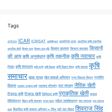
Tags
ICAR
ICRISAT
APEDA
आईसीएआर
आत्मनिर्भर भारत
आधुनिक कृषि तकनीक
किसानों
किसान कल्याण
किसान समाचार
किसान आय
किसान आय वृद्धि
आधुनिक खेती
कृषि नवाचार
की आय
कृषि तकनीक
कृषि अनुसंधान
कृषि
कृषि
कृषि मंत्रालय
निर्यात
कृषि विज्ञान केंद्र
कृषि समाचर
कृषि मंत्री
कृषि विकास
समाचार
ग्रामीण
खाद्य सुरक्षा
खेत बचाओ अभियान
गन्ना विकास विभाग
जैविक खेती
विकास
जल संरक्षण
जलवायु परिवर्तन
जलवायु-अनुकूल कृषि
प्राकृतिक खेती
टिकाऊ कृषि
टिकाऊ खेती
डिजिटल कृषि
फसल
विविधीकरण
महिला सशक्तिकरण
बिहार कृषि समाचार
मृदा स्वास्थ्य
मृदा स्वास्थ्य
मत्स्य पालन
शिवराज सिंह
विकसित कृषि संकल्प अभियान • सिंधु नदी जल विवाद
कार्ड