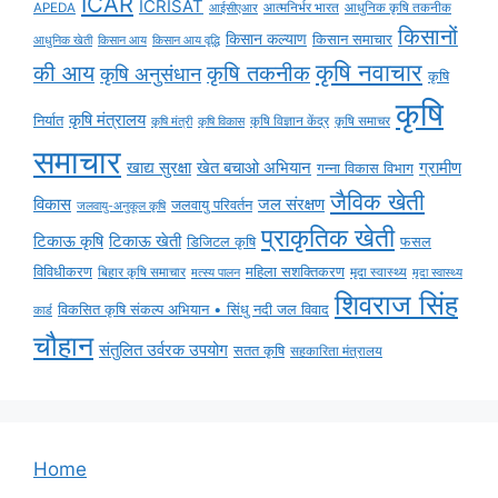
ICAR
ICRISAT
APEDA
आईसीएआर
आत्मनिर्भर भारत
आधुनिक कृषि तकनीक
किसानों
किसान कल्याण
किसान समाचार
किसान आय
किसान आय वृद्धि
आधुनिक खेती
कृषि नवाचार
की आय
कृषि तकनीक
कृषि अनुसंधान
कृषि
कृषि
कृषि मंत्रालय
निर्यात
कृषि विज्ञान केंद्र
कृषि समाचर
कृषि मंत्री
कृषि विकास
समाचार
ग्रामीण
खाद्य सुरक्षा
खेत बचाओ अभियान
गन्ना विकास विभाग
जैविक खेती
विकास
जल संरक्षण
जलवायु परिवर्तन
जलवायु-अनुकूल कृषि
प्राकृतिक खेती
टिकाऊ कृषि
टिकाऊ खेती
डिजिटल कृषि
फसल
विविधीकरण
महिला सशक्तिकरण
बिहार कृषि समाचार
मृदा स्वास्थ्य
मृदा स्वास्थ्य
मत्स्य पालन
शिवराज सिंह
विकसित कृषि संकल्प अभियान • सिंधु नदी जल विवाद
कार्ड
चौहान
संतुलित उर्वरक उपयोग
सतत कृषि
सहकारिता मंत्रालय
Home